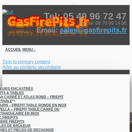
↓
Tel: 05 49 96 72 47
Mobile: 06 70 99 14 68
Email:
sales@gasfirepits.fr
ACCUEIL
MENU ↓
Skip to primary content
Aller au contenu secondaire
LEURS ENCASTRÉS
ITS & TABLES
A CARRÉ ET ATLAS ROND – FIREPIT
Accueil
RTABLE
URN – FIREPIT TABLE RONDE EN INOX
ELLA – FIREPIT TABLE CARRÉ OU
TANGULAIRE EN INOX
C FIREPITS
ERE FIREPITS
LES DE BRÛLEUR
IES ET PIÈCES DE RECHANGE