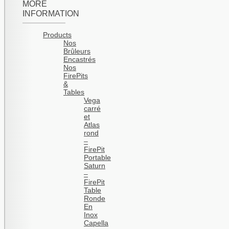
MORE
INFORMATION
Products
Nos
Brûleurs
Encastrés
Nos
FirePits
&
Tables
Vega
carré
et
Atlas
rond
–
FirePit
Portable
Saturn
–
FirePit
Table
Ronde
En
Inox
Capella