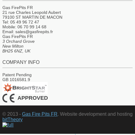
Gas FirePits FR
21 rue Charles Leopold Aubert
79100 ST MARTIN DE MACON
Tel: 05 49 96 72 47
Mobile: 06 70 99 14 68
Email: sales@gasfirepits.fr
Gas FirePits FR
3 Orchard Grove
New Milton
BH25 6NZ, UK
COMPANY INFO
Patent Pending
GB 1016581.9
APPROVED
© 2013 -
Gas Fire Pits FR
. Website development and hosting
bitTheory
↑