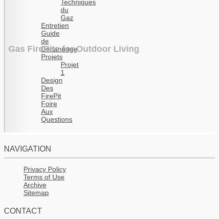
Techniques
du
Gaz
Entretien
Guide
de
Gas FirePits for Outdoor Living
Dépannage
Projets
Projet
1
Design
Des
FirePit
Foire
Aux
Questions
NAVIGATION
Privacy Policy
Terms of Use
Archive
Sitemap
CONTACT