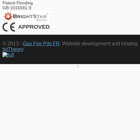
Patent Pending
GB 1016581.9
APPROVED
© 2013 -
Gas Fire Pits FR
. Website development and hosting
bitTheory
↑