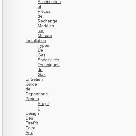
Accessories
et
Pièces
de
Rechange
Modèles
sur
Mesure
Installation
Types
De
Gaz
Spécificités
Techniques
du
Gaz
Entretien
Guide
de
Dépannage
Projets
Projet
1
Design
Des
FirePit
Foire
Aux