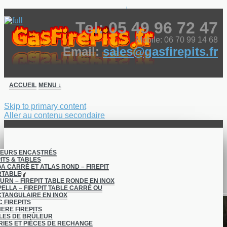
↓
Tel: 05 49 96 72 47
Mobile: 06 70 99 14 68
Email:
sales@gasfirepits.fr
ACCUEIL
MENU ↓
Skip to primary content
Aller au contenu secondaire
LEURS ENCASTRÉS
ITS & TABLES
A CARRÉ ET ATLAS ROND – FIREPIT
Projets
RTABLE
URN – FIREPIT TABLE RONDE EN INOX
ELLA – FIREPIT TABLE CARRÉ OU
TANGULAIRE EN INOX
C FIREPITS
ERE FIREPITS
LES DE BRÛLEUR
IES ET PIÈCES DE RECHANGE