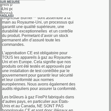
 SUR MESURE
Nos produits ont été conçus au Royaume-
Uni pour le marché Européen et
US
possèdent la mention CE. Les brûleurs
ANGLAIS)
BrightStar Burner™ sont assemblé à la
main au Royaume-Uni, un processus qui
garantit une qualité supérieure, une
durabilité exceptionnelles et un contrôle
du produit. Permetant d’avoir un stock
permanent afin d’assuré toute les
commandes.
L’approbation CE est obligatoire pour
TOUS les appareils à gaz au Royaume-
Uni et en Europe. Cela signifie que nos
produits ont été testés et approuvés par
une installation de test contrôlée par le
gouvernement pour garantir leur sécurité
et leur conformité aux normes
européennes. Nous avons également des
audits réguliers pour assurer la conformité.
Les brûleurs à gaz FirePit fabriqués dans
d’autres pays, en particulier aux États-
Unis et au Canada, NE SONT PAS
homologués CE et sont donc illégaux en