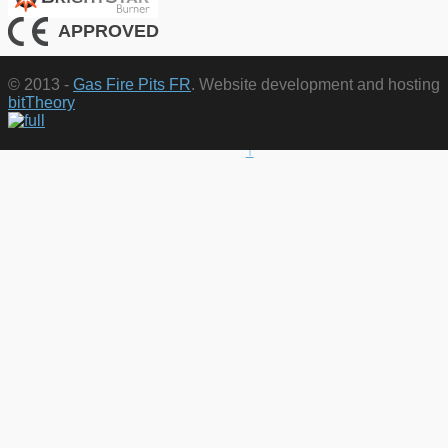
APPROVED
© 2013 -
Gas Fire Pits FR
. Website development and hosting
bitTheory
↑