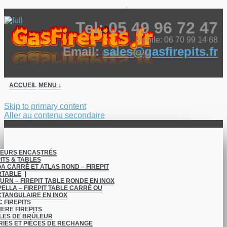
↓
Tel: 05 49 96 72 47
Mobile: 06 70 99 14 68
Email:
sales@gasfirepits.fr
ACCUEIL
MENU ↓
Skip to primary content
Aller au contenu secondaire
LEURS ENCASTRÉS
ITS & TABLES
A CARRÉ ET ATLAS ROND – FIREPIT
A Propos Nous
RTABLE
URN – FIREPIT TABLE RONDE EN INOX
ELLA – FIREPIT TABLE CARRÉ OU
TANGULAIRE EN INOX
A Propos Des Gas
C FIREPITS
ERE FIREPITS
FirePits FR
LES DE BRÛLEUR
IES ET PIÈCES DE RECHANGE