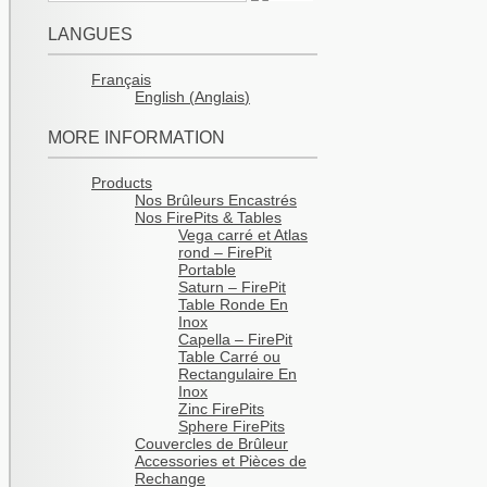
LANGUES
Français
English
(
Anglais
)
MORE INFORMATION
Products
Nos Brûleurs Encastrés
Nos FirePits & Tables
Vega carré et Atlas
rond – FirePit
Portable
Saturn – FirePit
Table Ronde En
Inox
Capella – FirePit
Table Carré ou
Rectangulaire En
Inox
Zinc FirePits
Sphere FirePits
Couvercles de Brûleur
Accessories et Pièces de
Rechange