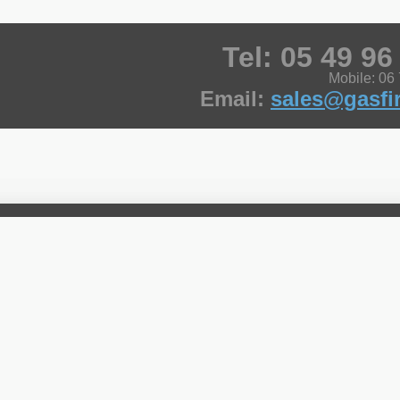
Tel: 05 49 96
Mobile: 06
Email:
sales@gasfir
 marked
*