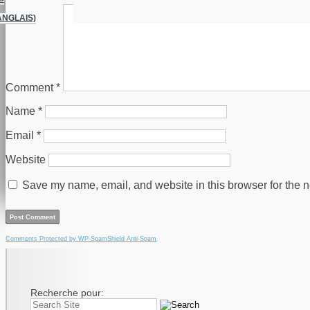
ANGLAIS)
Comment
*
Name
*
Email
*
Website
Save my name, email, and website in this browser for the n
Comments Protected by WP-SpamShield Anti-Spam
Recherche pour: