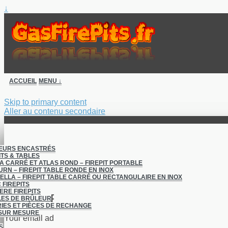
↓
ACCUEIL
MENU ↓
Skip to primary content
Aller au contenu secondaire
EURS ENCASTRÉS
ITS & TABLES
A CARRÉ ET ATLAS ROND – FIREPIT PORTABLE
Archive
URN – FIREPIT TABLE RONDE EN INOX
ELLA – FIREPIT TABLE CARRÉ OU RECTANGULAIRE EN INOX
 FIREPITS
ERE FIREPITS
Leave a Reply
ES DE BRÛLEUR
IES ET PIÈCES DE RECHANGE
SUR MESURE
Your email address will not be published.
Required fields are
S