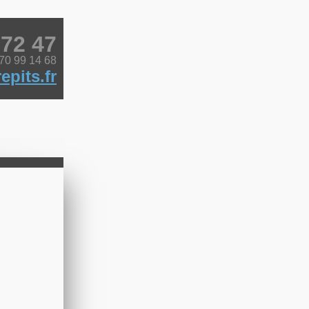
 72 47
 70 99 14 68
epits.fr